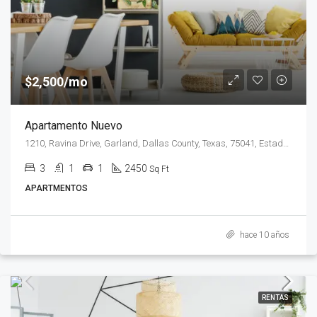
$2,500/mo
Apartamento Nuevo
1210, Ravina Drive, Garland, Dallas County, Texas, 75041, Estados Unidos de América
3
1
1
2450
Sq Ft
APARTMENTOS
hace 10 años
RENTAS