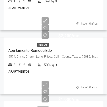
1
2
1
1749
Sq Ft
APARTMENTOS
hace 10 años
$2,200/mo
RENTAS
Apartamento Remodelado
9574, Christ Church Lane, Frisco, Collin County, Texas, 75035, Estados Unidos de América
3
2
1
1500
Sq Ft
APARTMENTOS
hace 10 años
$1,900/mo