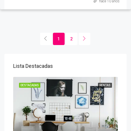
hace 10 años
1
2
Lista Destacadas
NTAS
DESTACADAS
RENTAS
DES