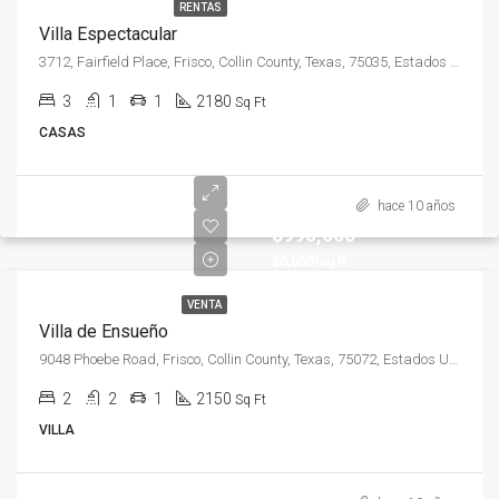
RENTAS
Villa Espectacular
3712, Fairfield Place, Frisco, Collin County, Texas, 75035, Estados Unidos de América
3
1
1
2180
Sq Ft
CASAS
hace 10 años
$990,000
$6,000/sq ft
VENTA
Villa de Ensueño
9048 Phoebe Road, Frisco, Collin County, Texas, 75072, Estados Unidos de América
2
2
1
2150
Sq Ft
VILLA