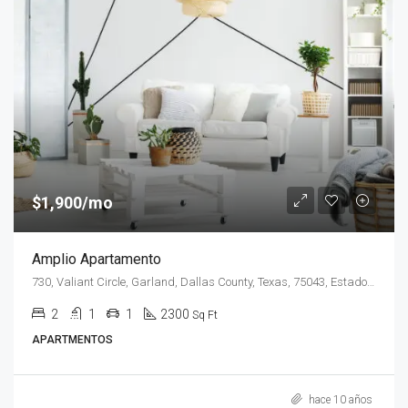
$1,900/mo
Amplio Apartamento
730, Valiant Circle, Garland, Dallas County, Texas, 75043, Estados Unidos de América
2
1
1
2300
Sq Ft
APARTMENTOS
hace 10 años