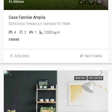
$1,300/mo
Casa Familiar Amplia
3213 Cross Timbers Ln, Garland, TX 75044
4
2
1
1200
Sq Ft
CASAS
Anny Ortiz
hace 10 años
RENTAS
HOT OFFER