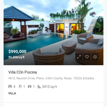
$990,000
$5,400/sq ft
Villa COn Piscina
4613, Reunion Drive, Plano, Collin County, Texas, 75024, Estados Unidos de América
4
1
1
3410
Sq Ft
VILLA