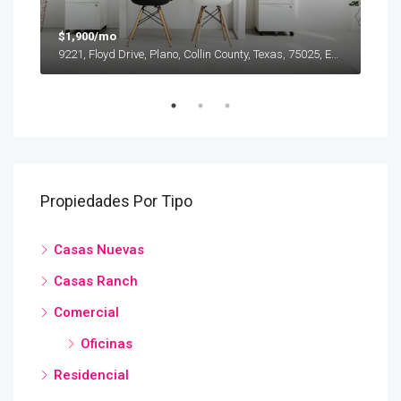
$1,900/mo
$99
4342, Margate Drive, Dallas, Dallas County, Texas, 75220, Estados Unidos de América
9221, Floyd Drive, Plano, Collin County, Texas, 75025, Estados Unidos de América
Propiedades Por Tipo
Casas Nuevas
Casas Ranch
Comercial
Oficinas
Residencial