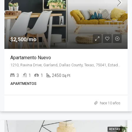
$2,500/mo
Apartamento Nuevo
1210, Ravina Drive, Garland, Dallas County, Texas, 75041, Estados Unidos de América
3
1
1
2450
Sq Ft
APARTMENTOS
hace 10 años
RENTAS