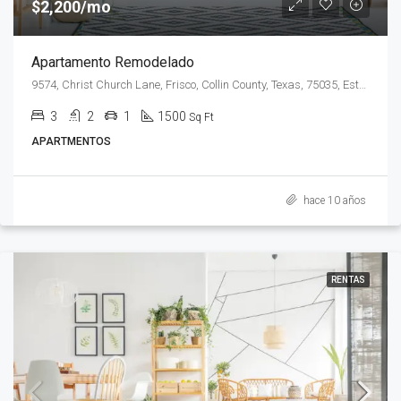
$2,200/mo
Apartamento Remodelado
9574, Christ Church Lane, Frisco, Collin County, Texas, 75035, Estados Unidos de América
3
2
1
1500
Sq Ft
APARTMENTOS
hace 10 años
RENTAS