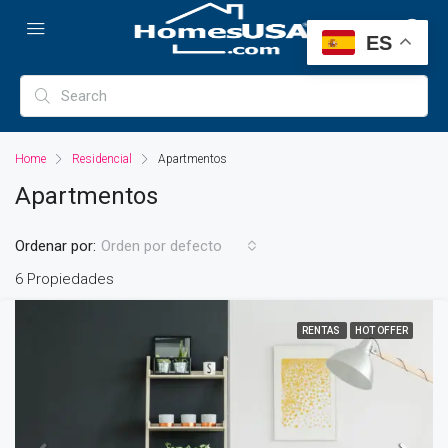
ES
Home
Residencial
Apartmentos
Apartmentos
Ordenar por:
Orden por defecto
6 Propiedades
RENTAS
HOT OFFER