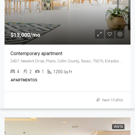
$13,000/mo
Contemporary apartment
3437, Newkirk Drive, Plano, Collin County, Texas, 75075, Estados Unidos de América
4
2
1
1200
Sq Ft
APARTMENTOS
hace 10 años
VENTA