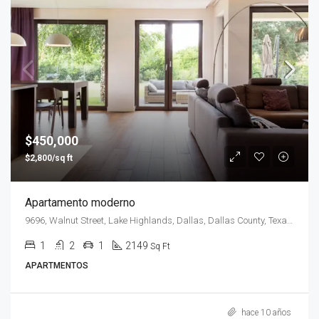
$450,000
$2,800/sq ft
Apartamento moderno
9696, Walnut Street, Lake Highlands, Dallas, Dallas County, Texas, 75243, Estados Unidos de América
1
2
1
2149
Sq Ft
APARTMENTOS
hace 10 años