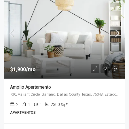
$1,900/mo
Amplio Apartamento
730, Valiant Circle, Garland, Dallas County, Texas, 75043, Estados Unidos de América
2
1
1
2300
Sq Ft
APARTMENTOS