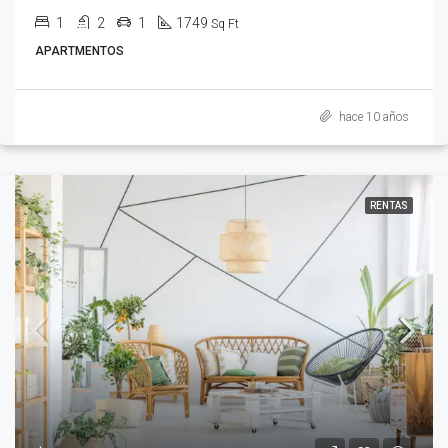
1
2
1
1749
Sq Ft
APARTMENTOS
hace 10 años
RENTAS